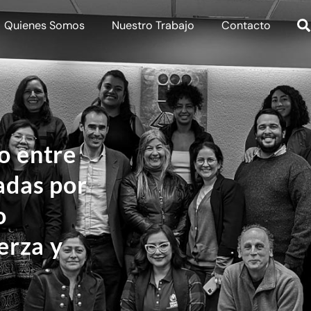
Quienes Somos
Nuestro Trabajo
Contacto
o entre
adas por
o
erza y