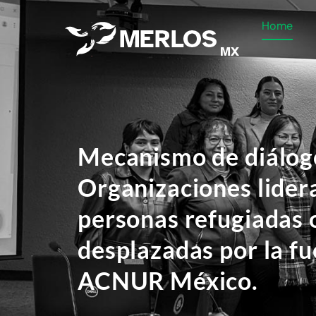
Skip
Home
to
content
Mecanismo de diálog
Organizaciones lider
personas refugiadas 
desplazadas por la fu
ACNUR México.